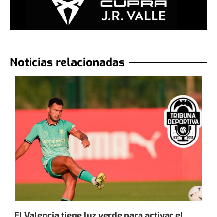
Noticias relacionadas
El Valencia tiene luz verde para activar el...
E