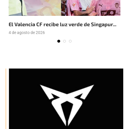
El Valencia CF recibe luz verde de Singapur...
E
a
4 de agosto de 2026
4