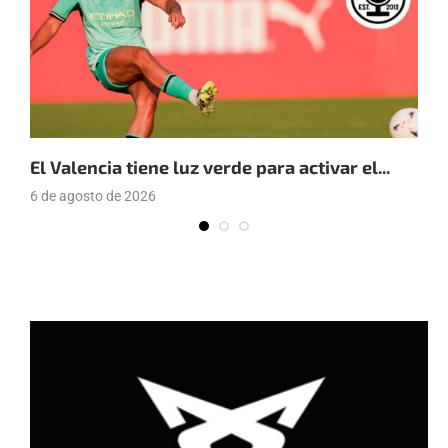
El Valencia tiene luz verde para activar el...
E
6 de agosto de 2026
4