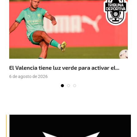
El Valencia tiene luz verde para activar el...
E
6 de agosto de 2026
4