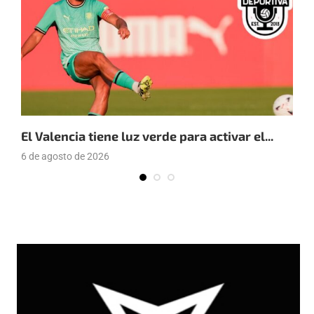
El Valencia tiene luz verde para activar el...
E
6 de agosto de 2026
4