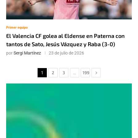
Primer equipo
El Valencia CF golea al Eldense en Paterna con
tantos de Sato, Jesús Vázquez y Raba (3-0)
por
Sergi Martínez
23 de julio de 2026
2
3
199
1
…