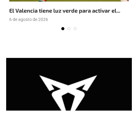
El Valencia tiene luz verde para activar el...
E
6 de agosto de 2026
4