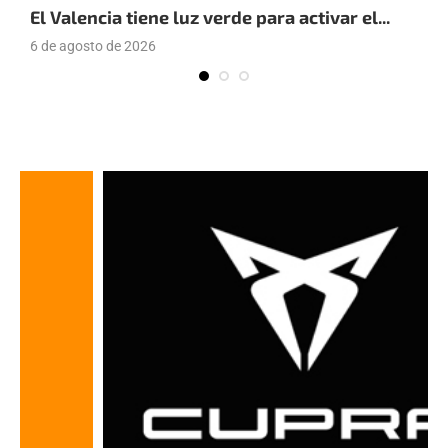
El Valencia tiene luz verde para activar el...
E
6 de agosto de 2026
4