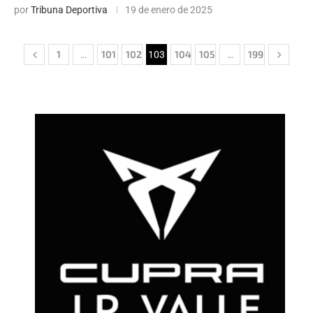
por
Tribuna Deportiva
19 de enero de 2025
1
101
102
104
105
199
…
103
…