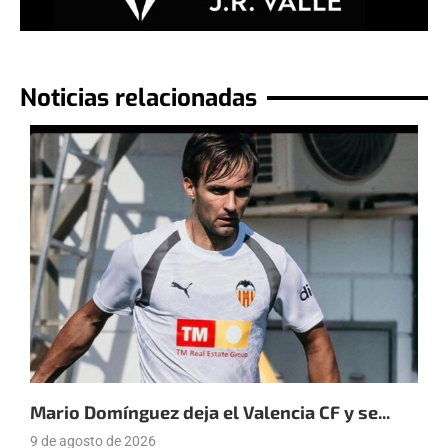
Noticias relacionadas
Mario Domínguez deja el Valencia CF y se...
E
9 de agosto de 2026
9