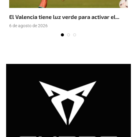
El Valencia tiene luz verde para activar el...
E
6 de agosto de 2026
4