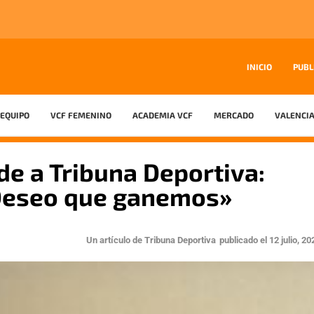
INICIO
PUBL
EQUIPO
VCF FEMENINO
ACADEMIA VCF
MERCADO
VALENCIA
de a Tribuna Deportiva:
 Deseo que ganemos»
Un artículo de
Tribuna Deportiva
publicado el
12 julio, 20