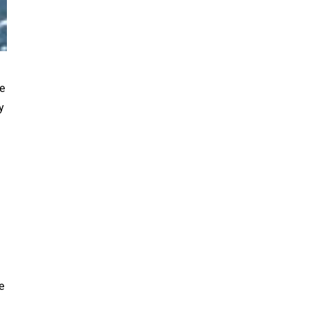
e
y
e