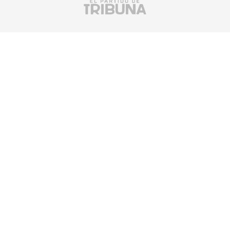
Suscríbete a nuestra newsletter
SUSCRIBIRSE
¡Escucha TRIBUNA DEPORTIVA!