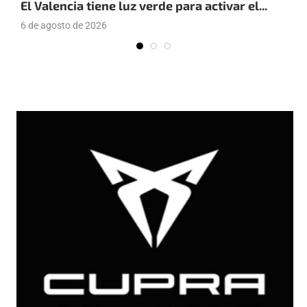
El Valencia tiene luz verde para activar el...
E
6 de agosto de 2026
4