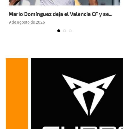
Mario Domínguez deja el Valencia CF y se...
E
9 de agosto de 2026
9