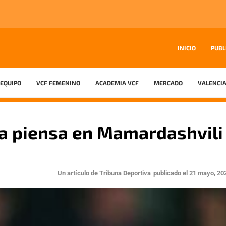
INICIO
PUBL
EQUIPO
VCF FEMENINO
ACADEMIA VCF
MERCADO
VALENCIA
ya piensa en Mamardashvili
Un artículo de
Tribuna Deportiva
publicado el
21 mayo, 20