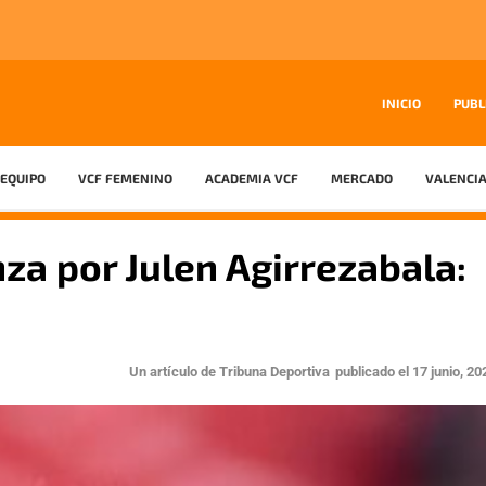
INICIO
PUBL
EQUIPO
VCF FEMENINO
ACADEMIA VCF
MERCADO
VALENCIA
nza por Julen Agirrezabala:
Un artículo de
Tribuna Deportiva
publicado el
17 junio, 20