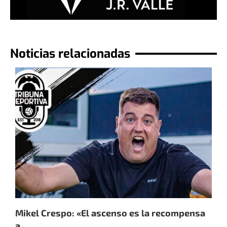
Noticias relacionadas
Mikel Crespo: «El ascenso es la recompensa
P
a...
«