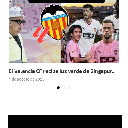
El Valencia CF recibe luz verde de Singapur...
E
a
4 de agosto de 2026
4