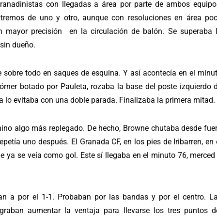
y granadinistas con llegadas a área por parte de ambos equipo
xtremos de uno y otro, aunque con resoluciones en área po
n mayor precisión en la circulación de balón. Se superaba 
 sin dueño.
e sobre todo en saques de esquina. Y así acontecía en el minu
órner botado por Pauleta, rozaba la base del poste izquierdo 
ra lo evitaba con una doble parada. Finalizaba la primera mitad.
no algo más replegado. De hecho, Browne chutaba desde fue
petía uno después. El Granada CF, en los pies de Iribarren, en 
e ya se veía como gol. Este sí llegaba en el minuto 76, merced
n a por el 1-1. Probaban por las bandas y por el centro. L
raban aumentar la ventaja para llevarse los tres puntos d