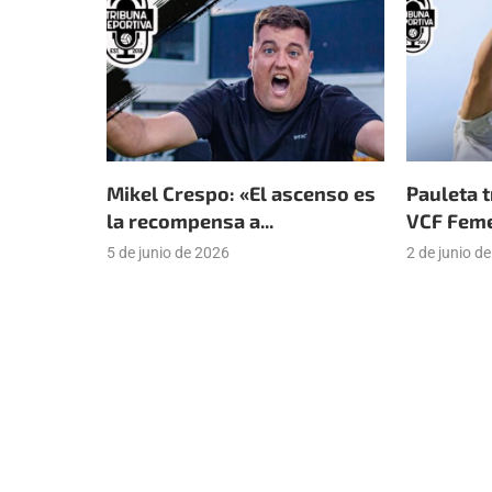
Mikel Crespo: «El ascenso es
Pauleta t
la recompensa a...
VCF Femen
5 de junio de 2026
2 de junio d