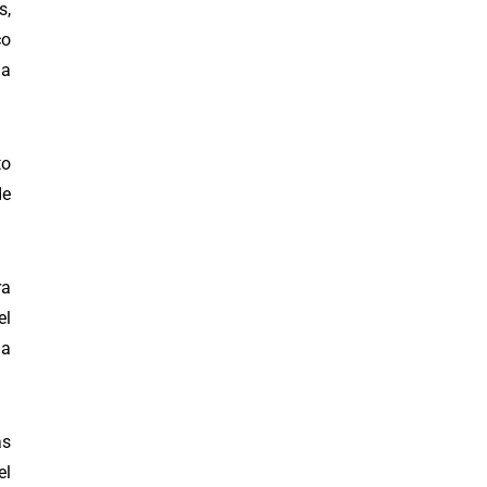
s,
co
la
to
de
ra
el
 a
as
el