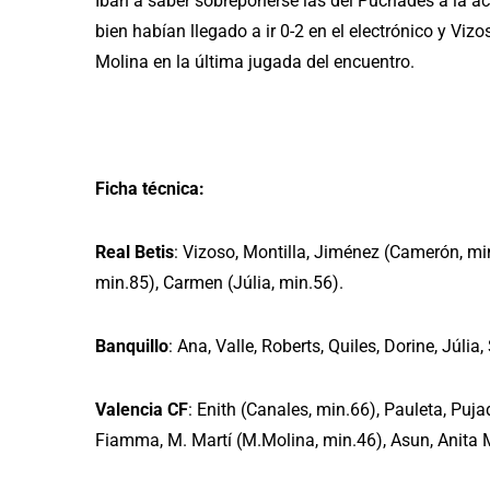
Iban a saber sobreponerse las del Puchades a la ac
bien habían llegado a ir 0-2 en el electrónico y Viz
Molina en la última jugada del encuentro.
Ficha técnica:
Real
Betis
: Vizoso, Montilla, Jiménez (Camerón, min
min.85), Carmen (Júlia, min.56).
Banquillo
: Ana, Valle, Roberts, Quiles, Dorine, Júlia
Valencia
CF
: Enith (Canales, min.66), Pauleta, Pujad
Fiamma, M. Martí (M.Molina, min.46), Asun, Anita M