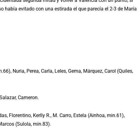
cidentada segunda mitad y volver a Valencia con un punto, si
oso había evitado con una estirada el que parecía el 2-3 de María
.66), Nuria, Perea, Carla, Leles, Gema, Márquez, Carol (Quiles,
, Salazar, Cameron.
as, Florentino, Kerlly R., M. Carro, Estela (Ainhoa, min.61),
arcos (Sulola, min.83).