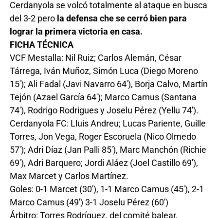
Cerdanyola se volcó totalmente al ataque en busca
del 3-2 pero
la defensa che se cerró bien para
lograr la primera victoria en casa.
FICHA TÉCNICA
VCF Mestalla: Nil Ruiz; Carlos Alemán, César
Tárrega, Iván Muñoz, Simón Luca (Diego Moreno
15′); Ali Fadal (Javi Navarro 64′), Borja Calvo, Martín
Tejón (Azael García 64′); Marco Camus (Santana
74′), Rodrigo Rodrigues y Joselu Pérez (Yellu 74′).
Cerdanyola FC: Lluis Andreu; Lucas Pariente, Guille
Torres, Jon Vega, Roger Escoruela (Nico Olmedo
57′); Adri Díaz (Jan Palli 85′), Marc Manchón (Richie
69′), Adri Barquero; Jordi Aláez (Joel Castillo 69′),
Max Marcet y Carlos Martínez.
Goles: 0-1 Marcet (30′), 1-1 Marco Camus (45′), 2-1
Marco Camus (49′) 3-1 Joselu Pérez (60′)
Árbitro: Torres Rodríguez, del comité balear,