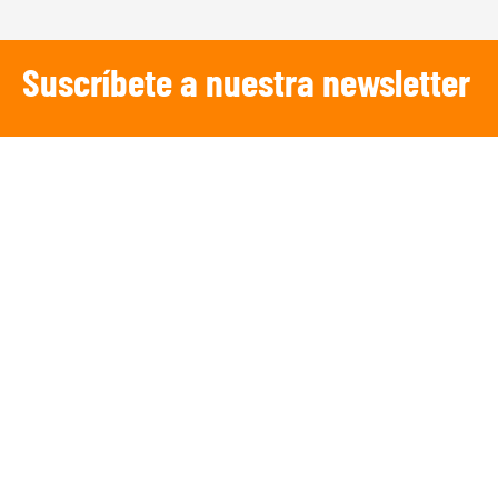
Suscríbete a nuestra newsletter
SUSCRIBIRSE
¡Escucha TRIBUNA DEPORTIVA!
De lunes a Viernes a partir de las 15:00