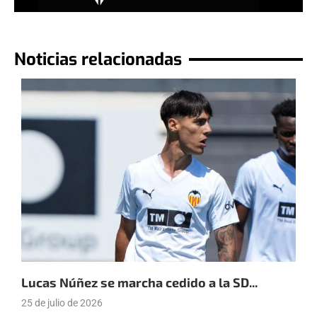
Noticias relacionadas
Lucas Núñez se marcha cedido a la SD...
J
h
25 de julio de 2026