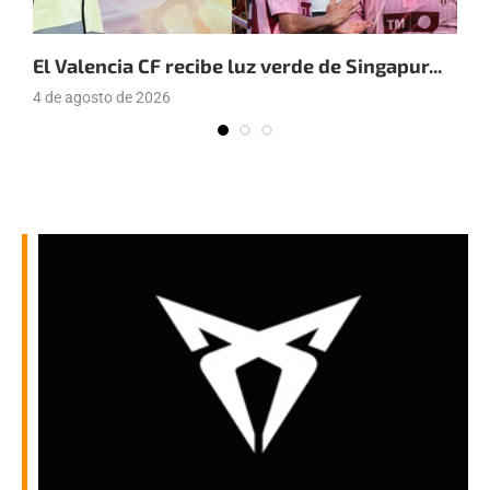
El Valencia CF recibe luz verde de Singapur...
E
a
4 de agosto de 2026
4