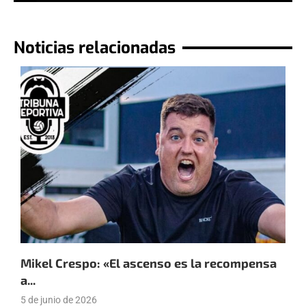
Noticias relacionadas
Mikel Crespo: «El ascenso es la recompensa
P
a...
«
5 de junio de 2026
2