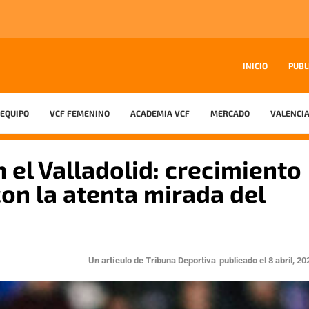
INICIO
PUBL
EQUIPO
VCF FEMENINO
ACADEMIA VCF
MERCADO
VALENCIA
 el Valladolid: crecimiento
con la atenta mirada del
Un artículo de
Tribuna Deportiva
publicado el
8 abril, 20