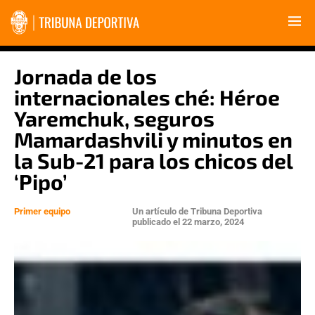
Jornada de los
internacionales ché: Héroe
Yaremchuk, seguros
Mamardashvili y minutos en
la Sub-21 para los chicos del
‘Pipo’
Primer equipo
Un artículo de
Tribuna Deportiva
publicado el
22 marzo, 2024