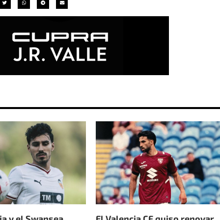
ia y el Swansea
El Valencia CF quiso renovar