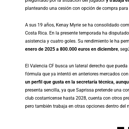
preguntado por la situación del jugador
y trabaja e
planteando una cesión con opción de compra para 
A sus 19 años, Kenay Myrie se ha consolidado como t
Costa Rica. En la presente temporada ha disputado 
asistencia y cuatro goles. Su rendimiento le ha per
enero de 2025 a 800.000 euros en diciembre
, seg
El Valencia CF busca un lateral derecho que pueda re
fórmula que ya intentó en anteriores mercados co
un perfil que gusta en la secretaría técnica, aunq
presenta sencilla, ya que Saprissa pretende una co
club costarricense hasta 2028, cuenta con otros pret
pero también trabaja en otras opciones dentro del