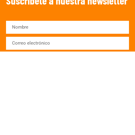
Suscríbete a nuestra newsletter
SUSCRIBIRSE
¡Escucha TRIBUNA DEPORTIVA!
De lunes a Viernes a partir de las 15:00
h.