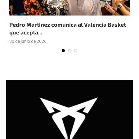
Pedro Martínez comunica al Valencia Basket
J
que acepta...
v
30 de junio de 2026
2