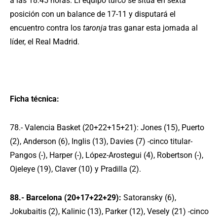
a las 18:45 horas. El equipo turco se sitúa en sexta
posición con un balance de 17-11 y disputará el
encuentro contra los
taronja
tras ganar esta jornada al
líder, el Real Madrid.
Ficha técnica:
78.- Valencia Basket (20+22+15+21): Jones (15), Puerto
(2), Anderson (6), Inglis (13), Davies (7) -cinco titular-
Pangos (-), Harper (-), López-Arostegui (4), Robertson (-),
Ojeleye (19), Claver (10) y Pradilla (2).
88.- Barcelona (20+17+22+29):
Satoransky (6),
Jokubaitis (2), Kalinic (13), Parker (12), Vesely (21) -cinco