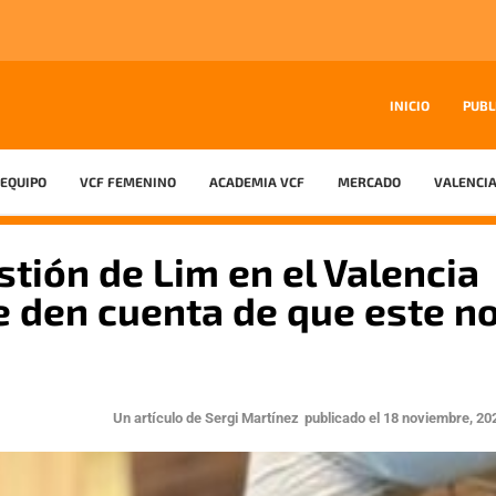
INICIO
PUBL
EQUIPO
VCF FEMENINO
ACADEMIA VCF
MERCADO
VALENCIA
estión de Lim en el Valencia
e den cuenta de que este n
Un artículo de
Sergi Martínez
publicado el
18 noviembre, 20