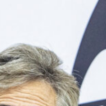
b
Ir a su web