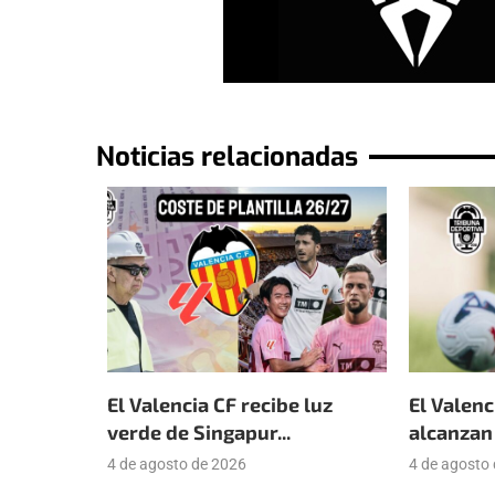
Noticias relacionadas
El Valencia CF recibe luz
El Valenc
verde de Singapur...
alcanzan 
4 de agosto de 2026
4 de agosto