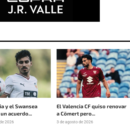
ia y el Swansea
El Valencia CF quiso renovar
un acuerdo...
a Cömert pero...
 de 2026
3 de agosto de 2026