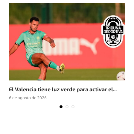
El Valencia tiene luz verde para activar el...
E
6 de agosto de 2026
4