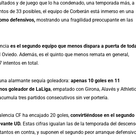
sultados y de juego que lo ha condenado, una temporada más, a
ntos de 33 posibles, el equipo de Corberán está inmerso en una
como defensivos,
mostrando una fragilidad preocupante en las
encia
es el segundo equipo que menos dispara a puerta de tod
al Oviedo. Además, es el quinto que menos remata en general,
intentos en total.
 una alarmante sequía goleadora:
apenas 10 goles en 11
enos goleador de LaLiga
, empatado con Girona, Alavés y Athleti
acumula tres partidos consecutivos sin ver portería.
alencia CF ha encajado 20 goles,
convirtiéndose en el segundo
evante UD.
Estas cifras igualan las de la temporada del descens
antos en contra, y suponen el segundo peor arranque defensiv