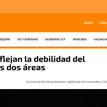
INICIO
PUBL
EQUIPO
VCF FEMENINO
ACADEMIA VCF
MERCADO
VALENCIA
lejan la debilidad del
as dos áreas
Un artículo de
Sergi Martínez
publicado el
6 noviembre, 20