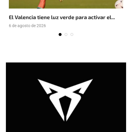
El Valencia tiene luz verde para activar el...
E
6 de agosto de 2026
4