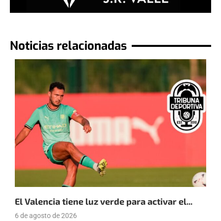
Noticias relacionadas
El Valencia tiene luz verde para activar el...
E
6 de agosto de 2026
4