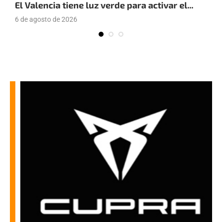
El Valencia tiene luz verde para activar el...
E
6 de agosto de 2026
4