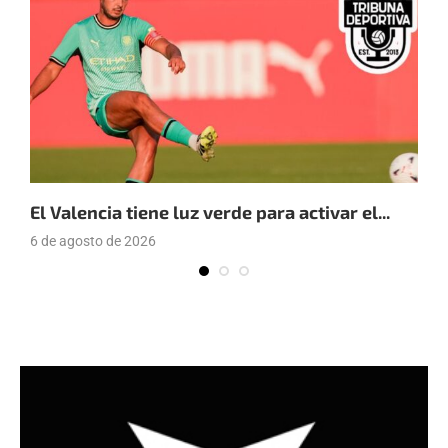
El Valencia tiene luz verde para activar el...
E
6 de agosto de 2026
4