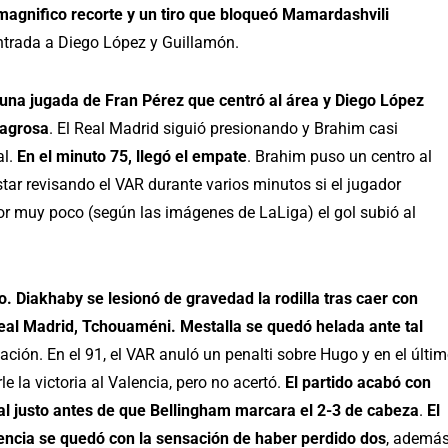
magnifico recorte y un tiro que bloqueó Mamardashvili
entrada a Diego López y Guillamón.
 una jugada de Fran Pérez que centró al área y Diego López
lagrosa
. El Real Madrid siguió presionando y Brahim casi
al.
En el minuto 75, llegó el empate
. Brahim puso un centro al
star revisando el VAR durante varios minutos si el jugador
or muy poco (según las imágenes de LaLiga) el gol subió al
do. Diakhaby se lesionó de gravedad la rodilla tras caer con
 Real Madrid, Tchouaméni. Mestalla se quedó helada ante tal
ación. En el 91, el VAR anuló un penalti sobre Hugo y en el últi
e la victoria al Valencia, pero no acertó.
El partido acabó con
nal justo antes de que Bellingham marcara el 2-3 de cabeza
.
El
lencia se quedó con la sensación de haber perdido dos
, ademá