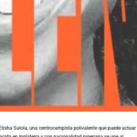
Elisha Sulola, una centrocampista polivalente que puede actuar
acida en Inglaterra y con nacionalidad nigeriana se une al