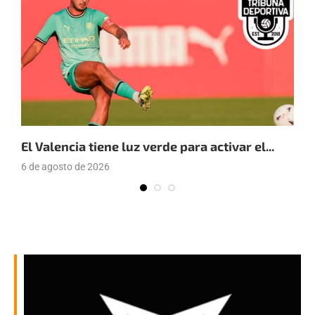
El Valencia tiene luz verde para activar el...
E
6 de agosto de 2026
4