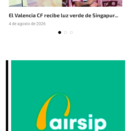
El Valencia CF recibe luz verde de Singapur...
E
a
4 de agosto de 2026
4