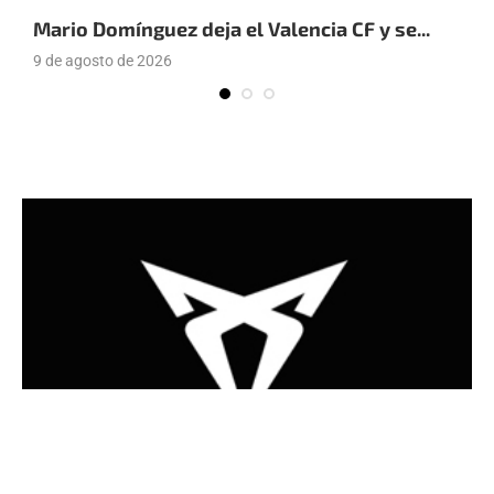
Mario Domínguez deja el Valencia CF y se...
E
9 de agosto de 2026
9