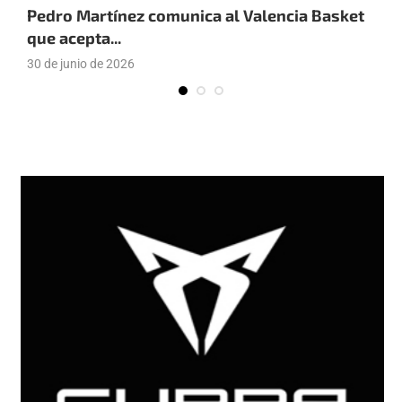
Pedro Martínez comunica al Valencia Basket
J
que acepta...
v
30 de junio de 2026
2