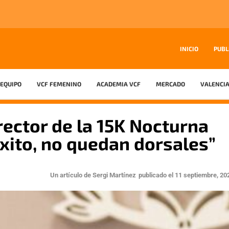
INICIO
PUBL
EQUIPO
VCF FEMENINO
ACADEMIA VCF
MERCADO
VALENCIA
rector de la 15K Nocturna
éxito, no quedan dorsales”
Un artículo de
Sergi Martínez
publicado el
11 septiembre, 20