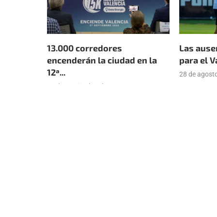
13.000 corredores
Las ause
encenderán la ciudad en la
para el V
12ª...
28 de agost
25 de septiembre de 2025