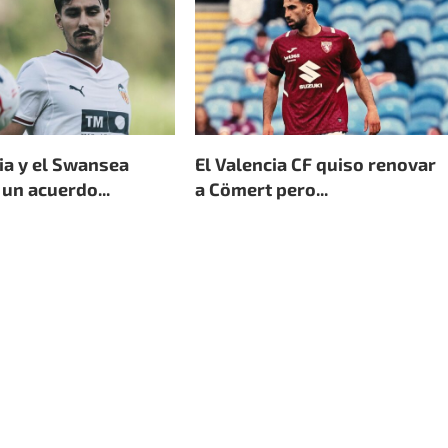
ia y el Swansea
El Valencia CF quiso renovar
un acuerdo...
a Cömert pero...
 de 2026
3 de agosto de 2026