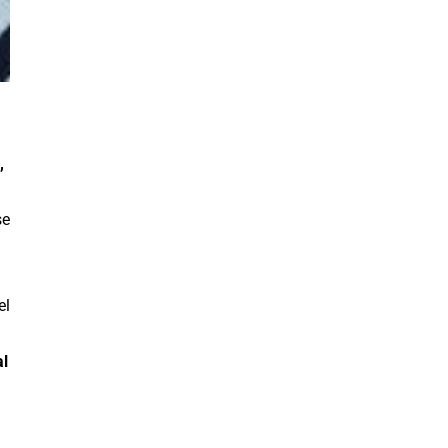
,
se
el
al