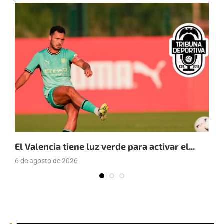
El Valencia tiene luz verde para activar el...
E
6 de agosto de 2026
4