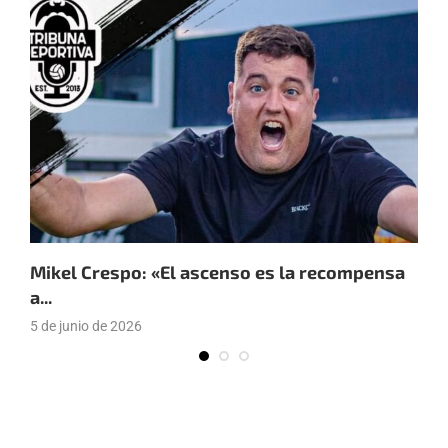
Mikel Crespo: «El ascenso es la recompensa
P
a...
«
5 de junio de 2026
2