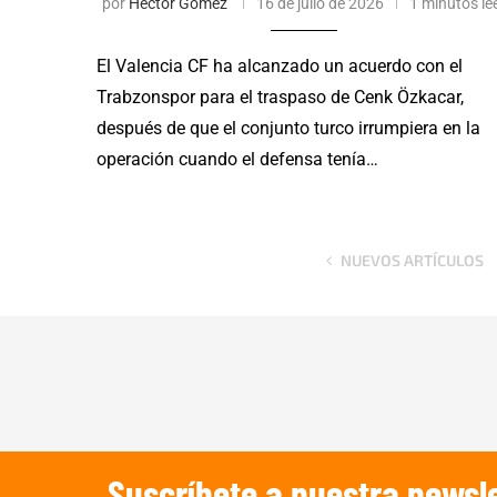
por
Héctor Gómez
16 de julio de 2026
1 minutos le
El Valencia CF ha alcanzado un acuerdo con el
Trabzonspor para el traspaso de Cenk Özkacar,
después de que el conjunto turco irrumpiera en la
operación cuando el defensa tenía…
NUEVOS ARTÍCULOS
Suscríbete a nuestra newsle