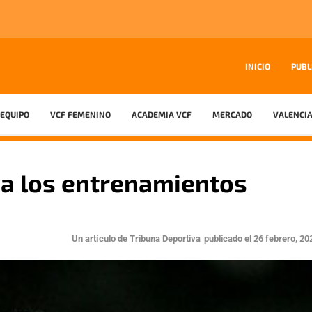
INICIO
PUBL
EQUIPO
VCF FEMENINO
ACADEMIA VCF
MERCADO
VALENCIA
 a los entrenamientos
Un artículo de
Tribuna Deportiva
publicado el
26 febrero, 20