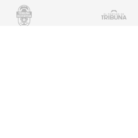
tter
¡Escucha TRIBUNA DEPORTIVA!
De lunes a Viernes a partir de las 15:00 h.
scucharnos a través de la
107.7 FM
, mediante nuestra propia a