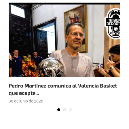
Pedro Martínez comunica al Valencia Basket
J
que acepta...
v
30 de junio de 2026
2